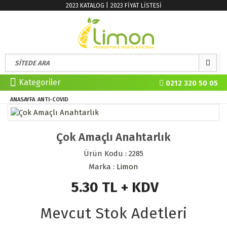
2023 KATALOG |
2023 FİYAT LİSTESİ
Kategoriler
0212 320 50 05
TÜKENDİ
ANASAYFA
ANTI-COVID
Çok Amaçlı Anahtarlık
Ürün Kodu : 2285
Marka :
Limon
5.30
TL + KDV
Mevcut Stok Adetleri