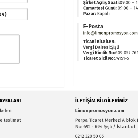
Şirket Açılış Saati:
09:00 – 1
Cumartesi Günü:
09:00 – 14
Pazar:
Kapalı
E-Posta
info@limonpromosyon.com
TİCARİ BİLGİLER:
Vergi Dairesi:
Şişli
Vergi Kimlik No:
609 057 76
Ticaret Sicil No:
74151-5
SAYFALARI
İLETİŞİM BİLGİLERİMİZ
lkeleri
Limonpromosyon.com
ve teslimat
Perpa Ticaret Merkezi A blok 
No: 692 - 694 Şişli / İstanbul
0212 320 50 05