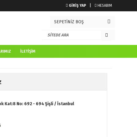
GİRİŞ YAP
HESABIM
SEPETİNİZ BOŞ
RIMIZ
İLETIŞIM
z
k Kat:8 No: 692 - 694 Şişli / İstanbul
5